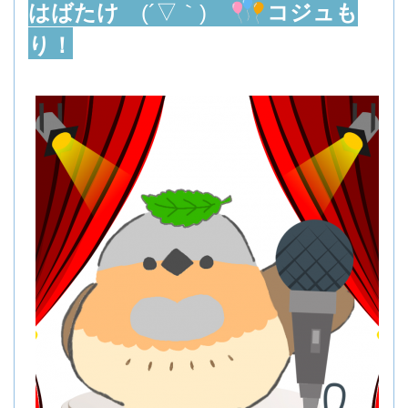
はばたけ
(´▽｀)
コジュも
り！