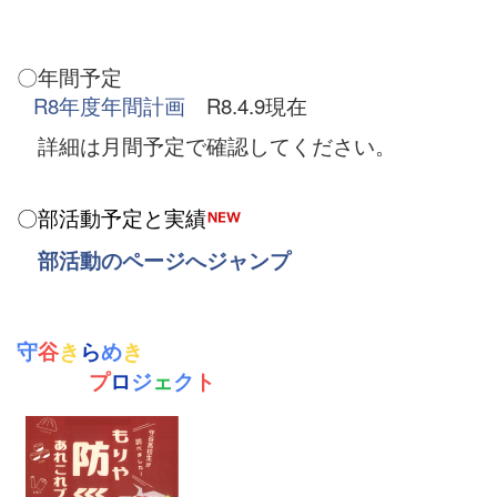
〇年間予定
R8年度年間計画
R8.4.9現在
詳細は月間予定で確認してください。
〇部活動予定と実績
部活動のページへジャンプ
守
谷
き
ら
め
き
プ
ロ
ジ
ェ
ク
ト