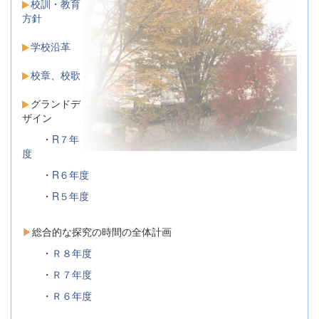
校訓・教育
方針
学校沿革
校章、校歌
グランドデ
ザイン
・
R７年
度
・
R６年度
・
R５年度
▶
総合的な探究の時間の全体計画
・
Ｒ８年度
・
Ｒ７年度
・
Ｒ６年度