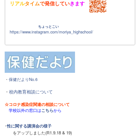
リアル
タイム
で
発信
して
い
きます
ちょっとこい
https://www.instagram.com/moriya_highschool/
・
保健だよりNo.6
・
校内教育相談について
☆コロナ感染症関連の相談について
学校以外の窓口は
こちら
から
･
性に関する講演会の様子
をアップしました(R1.9.18 & 19)