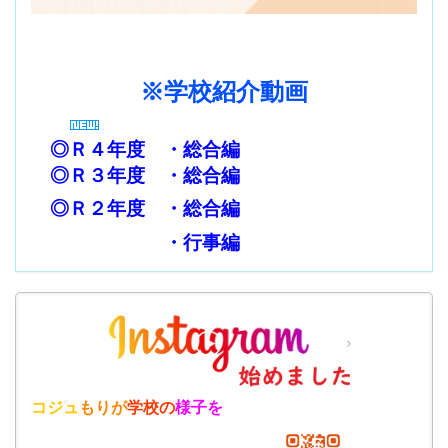
※学校紹介動画
◎Ｒ４年度 ・
総合編
◎Ｒ３年度 ・
総合編
◎Ｒ２年度
・
総合編
・
行事編
コジュ
もりが
学校の
様子を