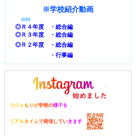
※学校紹介動画
◎Ｒ４年度 ・
総合編
◎Ｒ３年度 ・
総合編
◎Ｒ２年度
・
総合編
・
行事編
コジュ
もりが
学校の
様子を
リアル
タイム
で
発信
して
い
きます