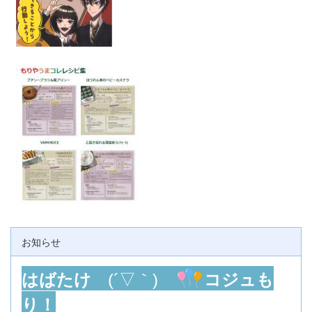
お知らせ
はばたけ
(´▽｀)
コジュも
り！