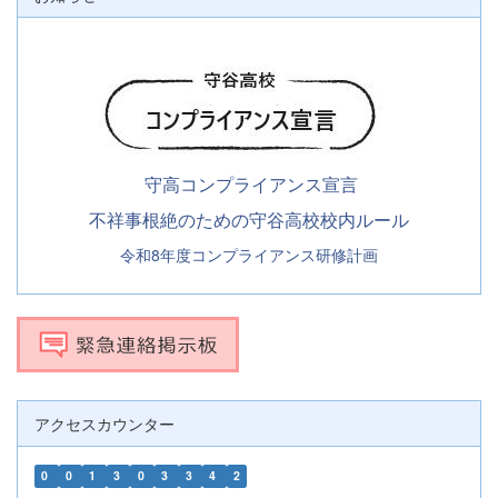
守高コンプライアンス宣言
不祥事根絶のための守谷高校校内ルール
令和8年度コンプライアンス研修計画
アクセスカウンター
0
0
1
3
0
3
3
4
2