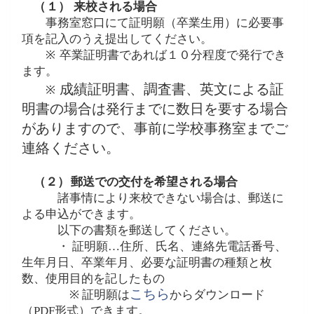
（１）
来校される場合
事務室窓口にて証明願（卒業生用）に必要事
項を記入のうえ提出してください。
※
卒業証明書であれば１０分程度で発行でき
ます。
成績証明書、調査書、英文による証
※
明書の場合は発行までに数日を要する場合
がありますので、事前に学校事務室までご
連絡ください。
（２）
郵送での交付を希望される場合
諸事情により来校できない場合は、郵送に
よる申込ができます。
以下の書類を郵送してください。
・ 証明願…住所、氏名、連絡先電話番号、
生年月日、卒業年月、必要な証明書の種類と枚
数、使用目的を記したもの
こちら
※
証明願は
からダウンロード
（
PDF
形式）できます。