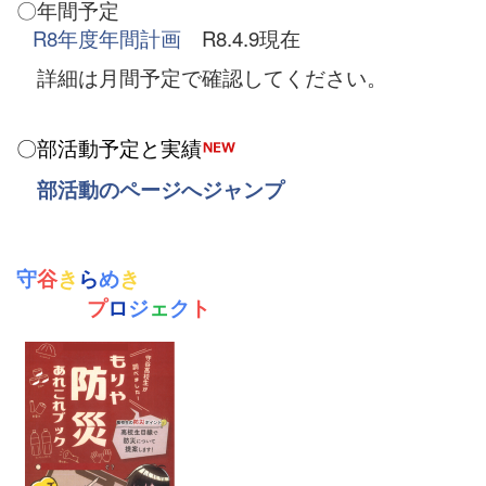
〇年間予定
R8年度年間計画
R8.4.9現在
詳細は月間予定で確認してください。
〇部活動予定と実績
部活動のページへジャンプ
守
谷
き
ら
め
き
プ
ロ
ジ
ェ
ク
ト