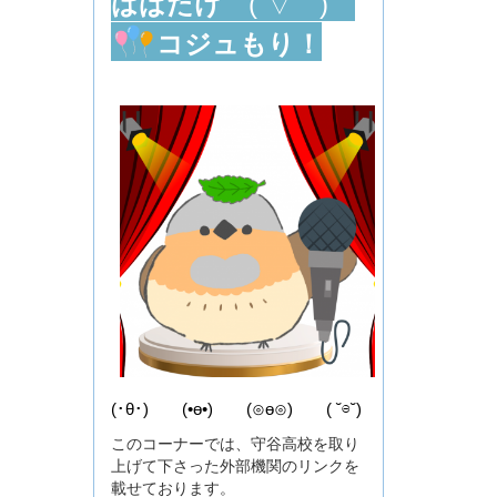
はばたけ
(´▽｀)
コジュもり！
(･θ･) (•ө•) (⊙ө⊙) ( ˘⊖˘)
このコーナーでは、守谷高校を取り
上げて下さった外部機関のリンクを
載せております。