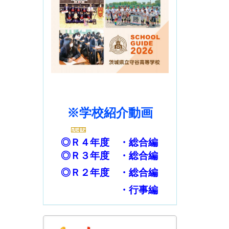
※学校紹介動画
◎Ｒ４年度 ・
総合編
◎Ｒ３年度 ・
総合編
◎Ｒ２年度
・
総合編
・
行事編