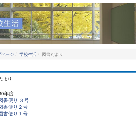
プページ
学校生活
図書だより
だより
30年度
図書便り ３号
図書便り２号
図書便り１号