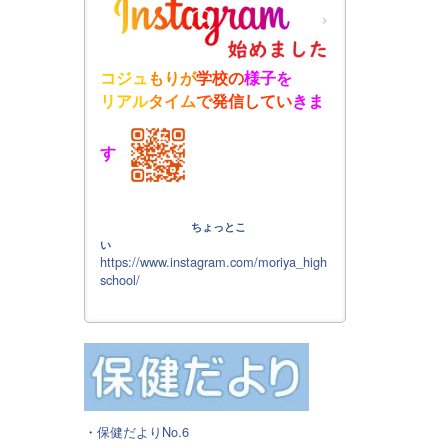
コジュ
もりが
学校の
様子を
リアル
タイム
で
発信
して
い
きま
す
ちょっとこ
い
https://www.instagram.com/moriya_high
school/
・
保健だよりNo.6