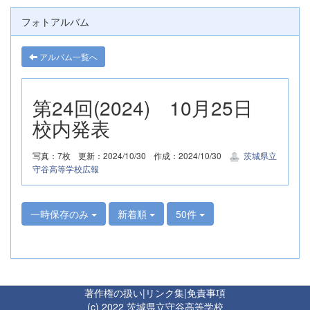
フォトアルバム
アルバム一覧へ
第24回(2024) 10月25日
校内発表
写真：7枚
更新：2024/10/30
作成：2024/10/30
茨城県立
守谷高等学校広報
一時保存のみ
新着順
50件
著作権の扱い
|
リンク集
|
免責事項
(c) 2022 茨城県立守谷高等学校