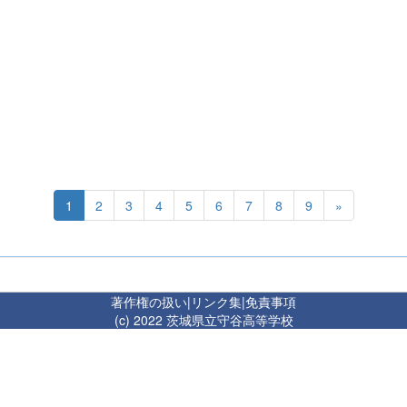
1
2
3
4
5
6
7
8
9
»
著作権の扱い
|
リンク集
|
免責事項
(c) 2022 茨城県立守谷高等学校